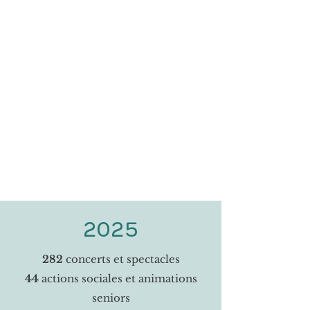
Arts et Musiques, pas seulement
en Provence...
2025
282
concerts et spectacles
44
actions sociales et animations
seniors