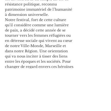
résistance politique, reconnu 
patrimoine immatériel de l’humanité 
à dimension universelle.
Notre festival, fort de cette culture 
qu’il considère comme une lumière 
de paix, a décidé cette année de se 
tourner vers les femmes réfugiées ou 
en détresse sociale qui vivent au cœur 
de notre Ville-Monde, Marseille et 
dans notre Région. Une orientation 
qui va nous inciter à tisser des liens 
entre les époques et les sociétés. Pour 
changer de regard envers ces héroïnes 
des temps modernes, pour leur 
redonner espoir, leur rendre leur 
dignité et célébrer leur authenticité et 
leur force !
Au programme du 29 mars au 28 
avril 2024 : 
Spectacles, tablaos, récitals, master-
class, initiations, conférences, 