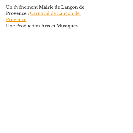
Un événement 
Mairie de Lançon de 
Provence : 
Carnaval de Lançon de 
Provence
Une Production 
Arts et Musiques
💡 En savoir plus sur 
Boum Boom
Partager cet événement
ARTS ET MUSIQUES
5 Rue de Jemmapes, 13001 Marseille, France
-
06 07 65 48 54
/
04 91 31 17 46