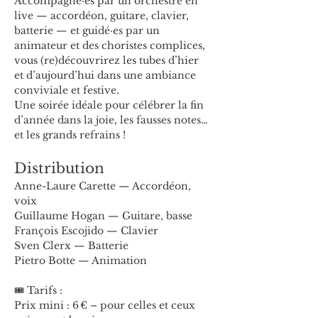
Accompagné·es par un orchestre en 
live — accordéon, guitare, clavier, 
batterie — et guidé·es par un 
animateur et des choristes complices, 
vous (re)découvrirez les tubes d’hier 
et d’aujourd’hui dans une ambiance 
conviviale et festive.
Une soirée idéale pour célébrer la fin 
d’année dans la joie, les fausses notes… 
et les grands refrains !
Distribution
Anne-Laure Carette — Accordéon, 
voix
Guillaume Hogan — Guitare, basse
François Escojido — Clavier
Sven Clerx — Batterie
Pietro Botte — Animation
🎟️ Tarifs :
Prix mini : 6 € – pour celles et ceux 