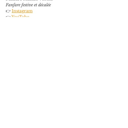
Fanfare festive et décalée
👉 
Instagram
👉 
YouTube
Les Aventurières du Temps perdu
Maquilleuses et comédiennes en 
déambulation
👉 
Facebook
Pour recevoir la programmation des 
prochaines éditions, inscrivez vous à 
notre newsletter :
👉 
https://www.artsetmusiques.com/newsl