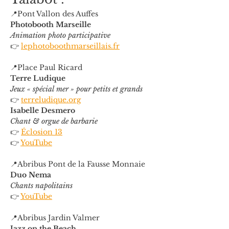
📍Pont Vallon des Auffes
Photobooth Marseille
Animation photo participative
👉 
lephotoboothmarseillais.fr
📍Place Paul Ricard
Terre Ludique
Jeux « spécial mer » pour petits et grands
👉 
terreludique.org
Isabelle Desmero
Chant & orgue de barbarie
👉 
Éclosion 13
👉 
YouTube
📍Abribus Pont de la Fausse Monnaie
Duo Nema
Chants napolitains
👉 
YouTube
📍Abribus Jardin Valmer
Jazz on the Beach