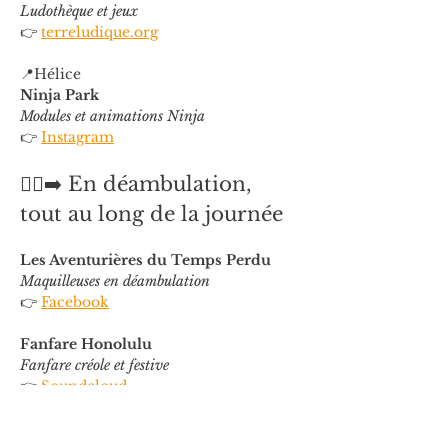
Ludothèque et jeux
👉 
terreludique.org
📍Hélice
Ninja Park
Modules et animations Ninja
👉 
Instagram
🚶‍♂️‍➡️ En déambulation, 
tout au long de la journée
Les Aventurières du Temps Perdu
Maquilleuses en déambulation
👉 
Facebook
Fanfare Honolulu
Fanfare créole et festive
👉 
Soundcloud
👉 Dispositif "
Provence en Scène
"