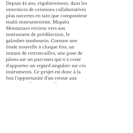
Depuis 45 ans, régulièrement, dans les 
interstices de créations collaboratives 
plus ouvertes en tant que compositeur 
multi-instrumentiste, Miquèu 
Montanaro revient vers son 
instrument de prédilection, le 
galoubet-tambourin. Comme une 
étude nouvelle à chaque fois, un 
instant de retrouvailles, une pose de 
jalons sur un parcours qui n’a cessé 
d'apporter un regard singulier sur ces 
instruments. Ce projet est donc à la 
fois l'opportunité d'un retour aux 
sources et d'une nouvelle 
expérimentation.
Ce projet a bénéficié du soutien du 
Ministère de la culture - DRAC 
Bretagne.
-------> 
INFOS PRATIQUES
 <--------
TARIFS :
 préventes 8€ / 10€ - sur 
place 10€ / 12€