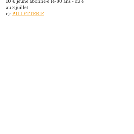
10 €
 jeune abonné⋅e 14/30 ans - du 4 
au 8 juillet
👉 
BILLETTERIE
Informations
Tél. 04 90 84 99 66
 👉 
Soutenir le projet
Dossier de Presse
Dossier de presse 9 juillet 26
.pdf
Download PDF • 1.15MB
Avec le soutien de la Spedidam