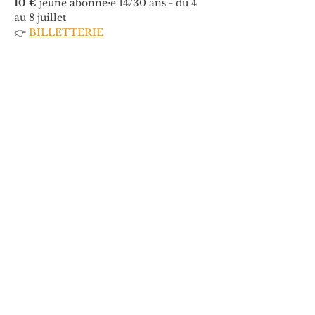
10 €
 jeune abonné⋅e 14/30 ans - du 4 
au 8 juillet
👉 
BILLETTERIE
Informations
Tél. 04 90 84 99 66
 👉 
Soutenir le projet
Dossier de Presse
Dossier de presse 9 juillet 26
.pdf
Download PDF • 1.15MB
Avec le soutien de la Spedidam