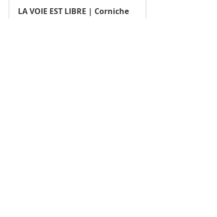
LA VOIE EST LIBRE | Corniche 
Kennedy
25 juin 2023 à 
10:00 – 26 juin 
Marseille
2023 à 22:00
S'inscrire
LA VOIE EST LIBRE | Corniche 
Kennedy
28 mai 2023, 10:00 
Marseille
– 20:00
S'inscrire