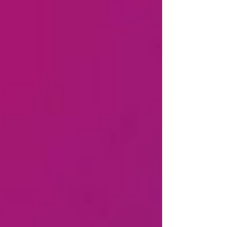
compréhension du monde. Aux côtés
d’artistes engagés et de partenaires
institutionnels investis, nous développons
chaque année des parcours de
sensibilisation, d’initiatio