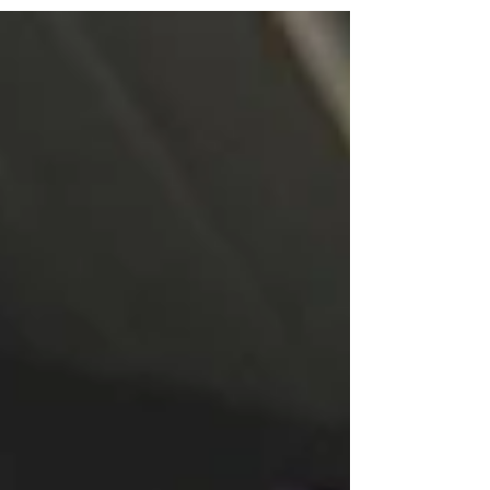
de tous les publics : scolaires, seniors et
grand public. Votre Partenaire Culturel
depuis 25 ans. Opérateur culturel itinérant,
l'Association Arts et Musiques en Provence
organise tout au long de l'année des
Concerts et Événements Culturels, des
Actions Éducatives auprès du jeune public,
des Rencontre