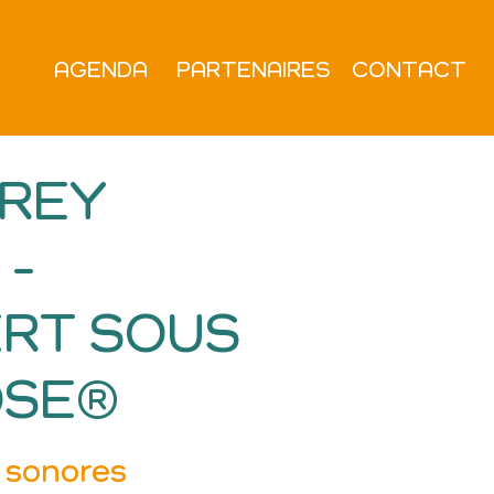
AGENDA
PARTENAIRES
CONTACT
REY
 -
RT SOUS
OSE®
 sonores