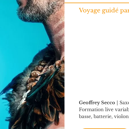
Voyage guidé pa
Geoffrey Secco
 | Sa
Formation live variabl
basse, batterie, violon