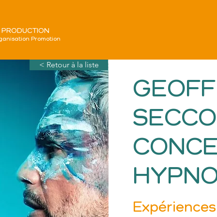
 PRODUCTION
ganisation Promotion
< Retour à la liste
GEOFF
SECCO
CONCE
HYPN
Expériences