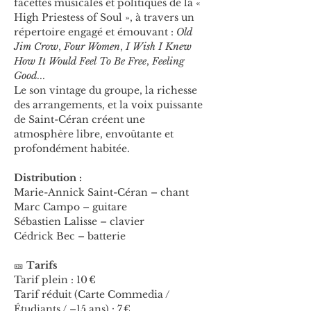
facettes musicales et politiques de la « 
High Priestess of Soul », à travers un 
répertoire engagé et émouvant : 
Old 
Jim Crow
, 
Four Women
, 
I Wish I Knew 
How It Would Feel To Be Free
, 
Feeling 
Good
...
Le son vintage du groupe, la richesse 
des arrangements, et la voix puissante 
de Saint-Céran créent une 
atmosphère libre, envoûtante et 
profondément habitée.
Distribution :
Marie-Annick Saint-Céran – chant
Marc Campo – guitare
Sébastien Lalisse – clavier
Cédrick Bec – batterie
🎫 
Tarifs
Tarif plein : 10 €
Tarif réduit (Carte Commedia / 
Étudiants / –15 ans) : 7 €