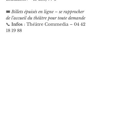
🎟️ 
Billets épuisés en ligne – se rapprocher 
de l’accueil du théâtre pour toute demande
📞 
Infos
 : Théâtre Commedia – 04 42 
18 19 88
👉 En savoir plus sur 
Marie-Annick 
Saint-Céran
Partager cet événement
ARTS ET MUSIQUES
5 Rue de Jemmapes, 13001 Marseille, France