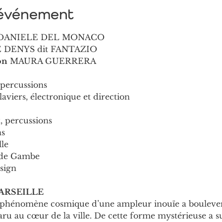
'événement
DANIELE DEL MONACO 
 DENYS dit FANTAZIO 
on
 MAURA GUERRERA
percussions 
viers, électronique et direction 
, percussions 
s 
le 
 de Gambe 
sign
RSEILLE 
n phénomène cosmique d’une ampleur inouïe a boulevers
ru au cœur de la ville. De cette forme mystérieuse a s