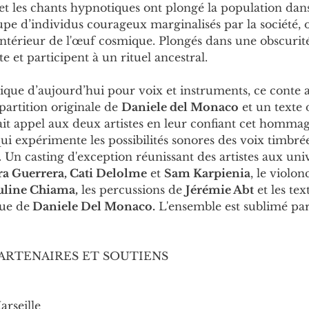
et les chants hypnotiques ont plongé la population dans
upe d’individus courageux marginalisés par la société, 
’intérieur de l'œuf cosmique. Plongés dans une obscurité 
 et participent à un rituel ancestral.
ue d’aujourd’hui pour voix et instruments, ce conte a
partition originale de 
Daniele del Monaco
 et un texte 
fait appel aux deux artistes en leur confiant cet hommag
ui expérimente les possibilités sonores des voix timbré
. Un casting d'exception réunissant des artistes aux uni
a Guerrera, Cati Delolme
 et 
Sam Karpienia
, le violon
uline Chiama,
 les percussions de 
Jérémie Abt
 et les te
que de
 Daniele Del Monaco.
 L'ensemble est sublimé par
ARTENAIRES ET SOUTIENS
arseille