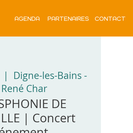
AGENDA
PARTENAIRES
CONTACT
  |  
Digne-les-Bains -
 René Char
SPHONIE DE
LLE | Concert
énement