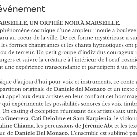
'événement
RSEILLE, UN ORPHÉE NOIR À MARSEILLE.
n phénomène cosmique d’une ampleur inouïe a boulevers
aru au coeur de la ville. De cet forme mystérieuse a su
es formes changeantes et les chants hypnotiques ont p
ou de terreur. Un petit groupe d’individus courageux m
angers et suivre la créature à l’intérieur de l’oeuf cos
ent une expérience transcendante et participent à un ritu
que d’aujourd’hui pour voix et instruments, ce conte 
partition originale de 
Daniele del Monaco
 et un texte 
fait appel aux deux artistes en leur confiant cet hommag
e qui expérimente les possibilités sonores des voix timb
. Un casting d'exception réunissant des artistes aux uni
a Guerrera
, 
Cati Delolme
 et 
Sam Karpienia
, le violon
uline Chiama
, les percussions de 
Jérémie Abt
 et les te
que de 
Daniele Del Monaco
. L'ensemble est sublimé par