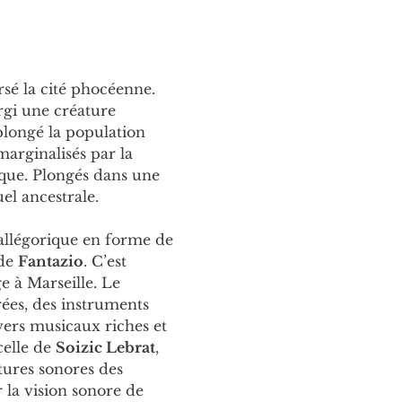
é la cité phocéenne. 
rgi une créature 
longé la population 
arginalisés par la 
mique. Plongés dans une 
el ancestrale.
allégorique en forme de 
de 
Fantazio
. C’est 
e à Marseille. Le 
rées, des instruments 
vers musicaux riches et 
celle de 
Soizic Lebrat
, 
xtures sonores des 
 la vision sonore de 