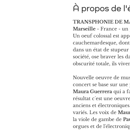
À propos de l
TRANSPHONIE DE MA
Marseille
 - France - u
Un oeuf colossal est app
cauchemardesque, dont l
dans un état de stupeur 
société, ose braver les d
obscurité totale, ils viv
Nouvelle oeuvre de musi
concert se base sur une 
Maura Guerrera
 qui a 
résultat c´est une oeuvr
anciens et électroniques
variés. Les voix de 
Maur
la viole de gambe de 
Pa
orgues et de l'électroni